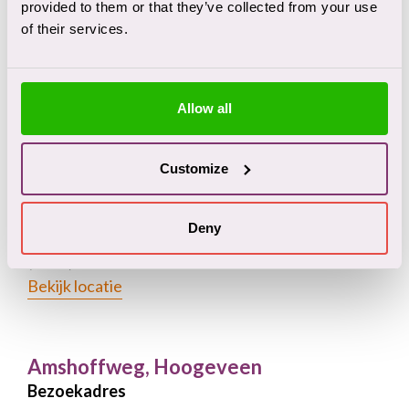
Telefoonnummer
provided to them or that they’ve collected from your use
of their services.
(0591) 85 60 00
Bekijk locatie
Allow all
Stationsstraat, Emmen
Bezoekadres
Customize
Stationsstraat 20
7811 GH Emmen
Deny
Telefoonnummer
(0591) 85 61 11
Bekijk locatie
Amshoffweg, Hoogeveen
Bezoekadres