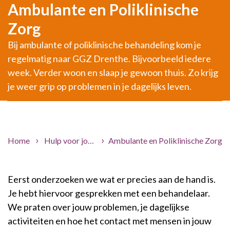
Ambulante en Poliklinische
Zorg
Bij ambulante of poliklinische behandeling kom je
regelmatig naar GGZ Drenthe. Bijvoorbeeld iedere
week. Verder woon en slaap je gewoon thuis. Zo krijg
je weer grip op problemen in je dagelijks leven.
Home
Hulp voor jou
Zorgaanbod
Ambulante en Poliklinische Zorg
Eerst onderzoeken we wat er precies aan de hand is.
Je hebt hiervoor gesprekken met een behandelaar.
We praten over jouw problemen, je dagelijkse
activiteiten en hoe het contact met mensen in jouw