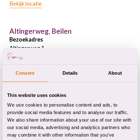
Bekijk locatie
Altingerweg, Beilen
Bezoekadres
Altingerweg 1
9411 PA Beilen
Telefoonnummer
(0592) 33 48 00
Consent
Details
About
Bekijk locaties en gebouwen
This website uses cookies
We use cookies to personalise content and ads, to
Boermarkeweg, Emmen
provide social media features and to analyse our traffic.
Bezoekadres
We also share information about your use of our site with
Boermarkeweg 70
our social media, advertising and analytics partners who
7824 AA Emmen
may combine it with other information that you’ve