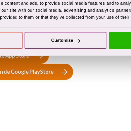
e content and ads, to provide social media features and to analy
elen. Ook kan een naaste veel vragen hebben,
 our site with our social media, advertising and analytics partn
sychische problemen. De rol van een naaste kan een
 provided to them or that they’ve collected from your use of their
t aanleren van vaardigheden, bijvoorbeeld door middel
elijker maken om met de situatie om te gaan. De
e patiënten van GGZ Drenthe en voorziet in informatie
Customize
e juiste button om de app te downloaden.
de App Store
n de Google PlayStore