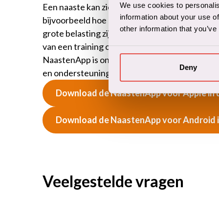
We use cookies to personalis
Een naaste kan zich onzeker of machteloos vo
information about your use of
bijvoorbeeld hoe om te gaan met iemand met p
other information that you’ve
grote belasting zijn. Goede voorlichting en he
van een training of cursus, kunnen het gemakk
NaastenApp is ontwikkeld voor naasten van all
Deny
en ondersteuning voor deze naasten. Klik op d
Download de NaastenApp voor Apple in 
Download de NaastenApp voor Android i
Veelgestelde vragen