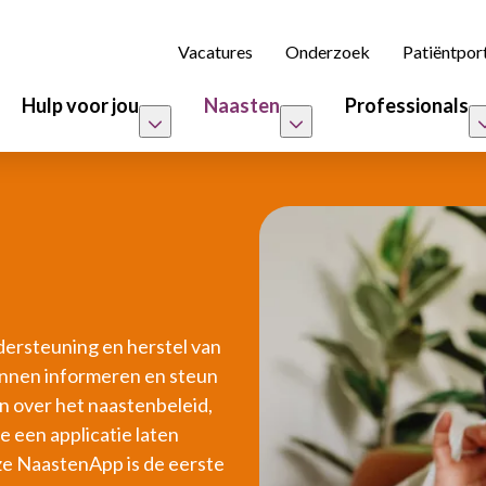
Vacatures
Onderzoek
Patiëntpor
Hulp voor jou
Naasten
Professionals
ndersteuning en herstel van
kunnen informeren en steun
n over het naastenbeleid,
 een applicatie laten
ze NaastenApp is de eerste