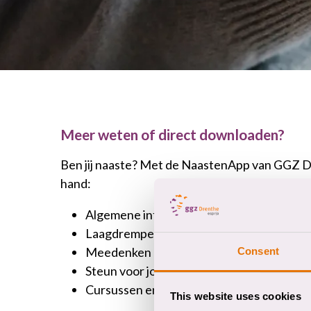
Meer weten of direct downloaden?
Ben jij naaste? Met de NaastenApp van GGZ Dren
hand:
Algemene informatie waaronder folders
Laagdrempelig contact
Meedenken over het naastenbeleid
Consent
Steun voor jou als naaste
Cursussen en bijeenkomsten
This website uses cookies