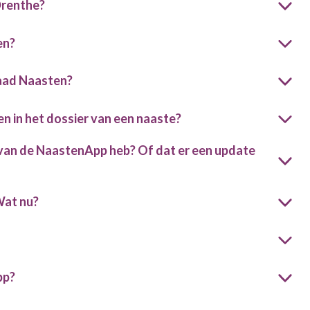
Drenthe?
en?
raad Naasten?
en in het dossier van een naaste?
ie van de NaastenApp heb? Of dat er een update
Wat nu?
pp?