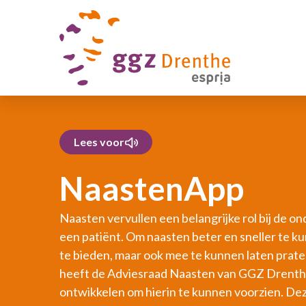
Lees voor
NaastenApp
Naasten vervullen een belangrijke rol bij de o
een patiënt. Om naasten beter en sneller te 
te bieden, maar ook mee te kunnen laten prate
heeft de Adviesraad Naasten van GGZ Drenthe
ontwikkelen om hierin te kunnen voorzien. De