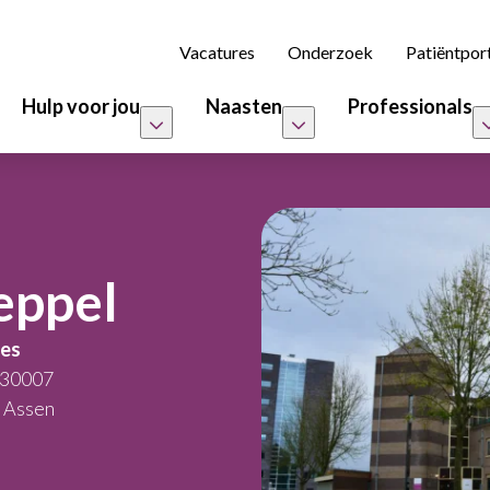
Vacatures
Onderzoek
Patiëntpor
Hulp voor jou
Naasten
Professionals
eppel
es
 30007
 Assen