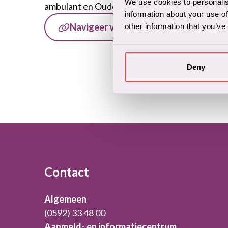
We use cookies to personalis
ambulant en Ouderen ambulant.
information about your use of
Navigeer via Google Maps
other information that you’ve
Deny
L
+
−
Footer
Contact
Algemeen
(0592) 33 48 00
Aanmeld- en informatiecentrum