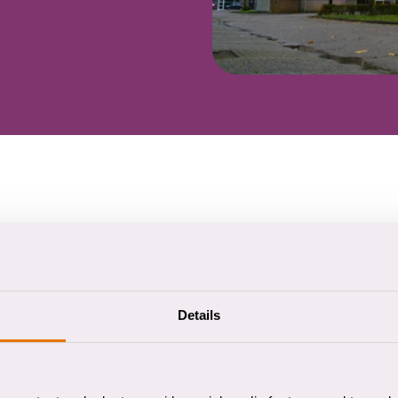
pel. Je kunt gratis parkeren op het parkeerterrein bij het
Details
 gesprek met je behandelaar of het behandelteam. De
n door Kinder- en Jeugdpsychiatrie, Volwassenen