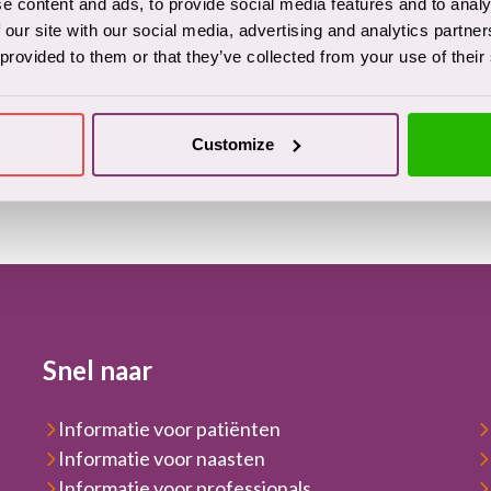
e content and ads, to provide social media features and to analy
 our site with our social media, advertising and analytics partn
Plan je openbaar vervoer
 provided to them or that they’ve collected from your use of their
Customize
eaflet
|
©
OpenStreetMap
contributors
Snel naar
Informatie voor patiënten
Informatie voor naasten
Informatie voor professionals