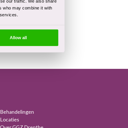
se our traffic. We also share
ers who may combine it with
 services.
Allow all
Behandelingen
Locaties
Over GGZ Drenthe