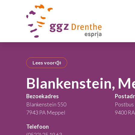
Lees voor
Blankenstein, M
Bezoekadres
Postadr
Blankenstein 550
Postbus
7943 PA Meppel
9400 RA
Telefoon
(0522) 25 19 63