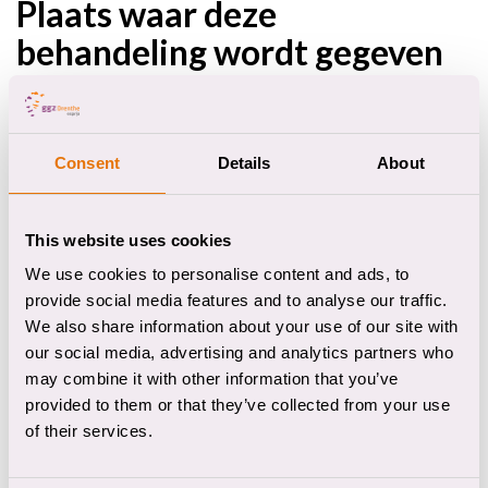
Plaats waar deze
behandeling wordt gegeven
Beilerstraat, Assen
Consent
Details
About
Bezoekadres
Beilerstraat 197
9401 PJ Assen
This website uses cookies
Telefoonnummer
We use cookies to personalise content and ads, to
(0592) 33 42 00
provide social media features and to analyse our traffic.
Bekijk locatie
We also share information about your use of our site with
our social media, advertising and analytics partners who
may combine it with other information that you’ve
provided to them or that they’ve collected from your use
Boermarkeweg, Emmen
of their services.
Bezoekadres
Boermarkeweg 70