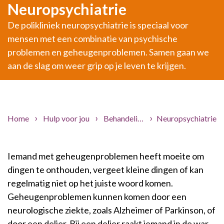
Neuropsychiatrie
De polikliniek neuropsychiatrie is speciaal voor
mensen met een combinatie van psychische
problemen en geheugenproblemen. Samen gaan we
aan de slag om weer grip op je leven te krijgen.
Home
Hulp voor jou
Behandelingen
Neuropsychiatrie
Iemand met geheugenproblemen heeft moeite om
dingen te onthouden, vergeet kleine dingen of kan
regelmatig niet op het juiste woord komen.
Geheugenproblemen kunnen komen door een
neurologische ziekte, zoals Alzheimer of Parkinson, of
door een delier. Bij een delier raakt iemand in de war.