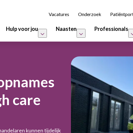
Vacatures
Onderzoek
Patiëntpor
Hulp voor jou
Naasten
Professionals
r opnames
gh care
andelaren kunnen tijdelijk