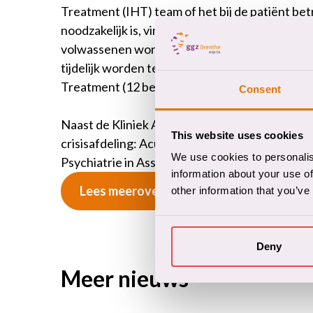
Treatment (IHT) team of het bij de patiënt 
noodzakelijk is, vindt deze meestal plaats in d
volwassenen worden opgenomen. De kliniek bes
tijdelijk worden teruggebracht tot 12 bedden)
Treatment (12 bedden en dagbehandeling).
Consent
Naast de Kliniek Acute Zorg zijn er bij GGZ D
This website uses cookies
crisisafdeling: Acute Opname Ouderen in Hoo
We use cookies to personalis
Psychiatrie in Assen en de Forensisch Psychiat
information about your use of
Lees meerover acute psychiatrie bij GGZ
other information that you’ve
Deny
Meer nieuws