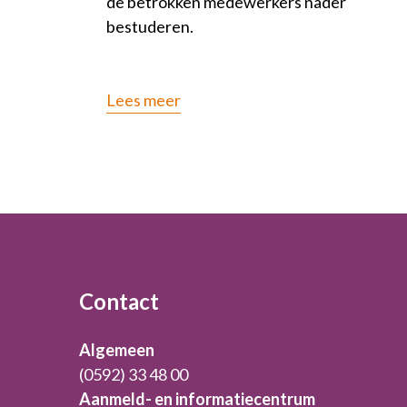
de betrokken medewerkers nader
bestuderen.
Lees meer
Footer
Contact
Algemeen
(0592) 33 48 00
Aanmeld- en informatiecentrum