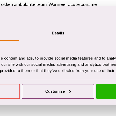
betrokken ambulante team. Wanneer acute opname
e Kliniek Acute Zorg in Assen, waar voornamelijk
taat uit twee High Care afdelingen (24 bedden, die nu
, een Intensive Care (6 bedden) en een High Intensive
Details
renthe verschillende andere klinieken met een
geveen, het Centrum Verstandelijke Beperking en
e content and ads, to provide social media features and to analy
rische Kliniek in Assen.
 our site with our social media, advertising and analytics partn
 Drenthe.
 provided to them or that they’ve collected from your use of their
Customize