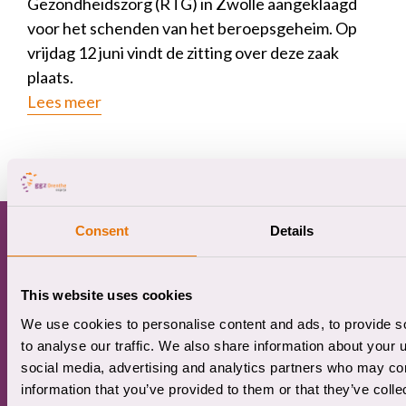
Gezondheidszorg (RTG) in Zwolle aangeklaagd
voor het schenden van het beroepsgeheim. Op
vrijdag 12 juni vindt de zitting over deze zaak
plaats.
Lees meer
Footer
Consent
Details
Contact
This website uses cookies
Algemeen
(0592) 33 48 00
We use cookies to personalise content and ads, to provide s
to analyse our traffic. We also share information about your u
Aanmeld- en informatiecentrum
social media, advertising and analytics partners who may com
(0592) 74 14 00
information that you’ve provided to them or that they’ve coll