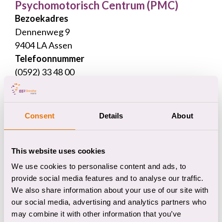
Psychomotorisch Centrum (PMC)
Bezoekadres
Dennenweg 9
9404 LA Assen
Telefoonnummer
(0592) 33 48 00
Bekijk locatie
Consent
Details
About
Spoedpoli
Bezoekadres
This website uses cookies
Dennenweg 9
We use cookies to personalise content and ads, to
9404 LA Assen
provide social media features and to analyse our traffic.
Telefoonnummer
We also share information about your use of our site with
(0592) 33 48 00
our social media, advertising and analytics partners who
Bekijk locatie
may combine it with other information that you’ve