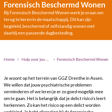
Forensisch Beschermd Wonen
Bij Forensisch Beschermd Wonen werk je eraan om
terug te keren in de maatschappij. Dit kan zijn
begeleid, beschermd of zelfstandig wonen met
daarbij een passende dagbesteding.
Home
Hulp voor jou
Zorgaanbod
Forensisch Beschermd Wonen
Forensische Psychi
Je woont op het terrein van GGZ Drenthe in Assen.
We willen dat jouw psychiatrische problemen
verminderen of we leren je er zo goed mogelijk mee
om te gaan. Het is belangrijk dat je delict risico's leert
herkennen. Zo kan het risico op een delict worden
verkleind. Je hebt afspraken bij de forensische