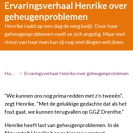
Ervaringsverhaal Henrike over
geheugenproblemen
Henrike raakt op een dag de weg kwijt. Door haar
geheugenproblemen voelt ze zich angstig. Maar met
steun van haar man kan zij nog veel dingen wél doen.
Home
Ervaringsverhaal Henrike over geheugenproblemen
Hulp voor jou
Ervaringsverhalen
"
We kunnen ons nog prima redden met z'n tweeën",
zegt Henrike. "Met de gelukkige gedachte dat als het
fout gaat, we kunnen terugvallen op GGZ Drenthe."
Henrike heeft last van geheugenproblemen. In de
film vertelt Henrike hoe ze hier mee omgaat.