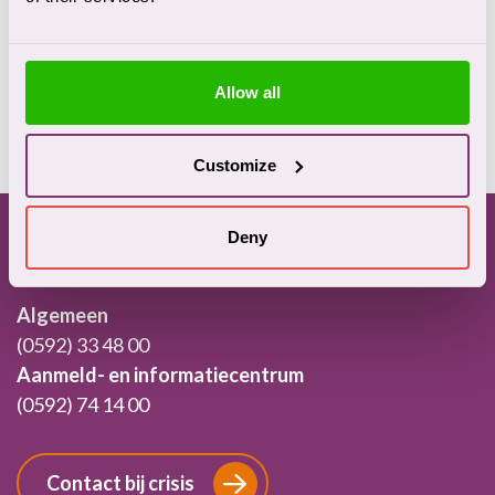
Ervaringsverhalen
Allow all
Customize
Footer
Deny
Contact
Algemeen
(0592) 33 48 00
Aanmeld- en informatiecentrum
(0592) 74 14 00
Contact bij crisis