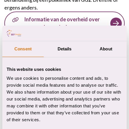
ergens anders.
Informatie van de overheid over
dwang in de zorg
Information about Compulsory
Consent
Details
About
Mental Healthcare Act
This website uses cookies
Plaats waar deze
We use cookies to personalise content and ads, to
provide social media features and to analyse our traffic.
behandeling wordt gegeven
We also share information about your use of our site with
our social media, advertising and analytics partners who
may combine it with other information that you’ve
Forensisch Psychiatrische Kliniek
provided to them or that they’ve collected from your use
of their services.
Bezoekadres
Dennenweg 9