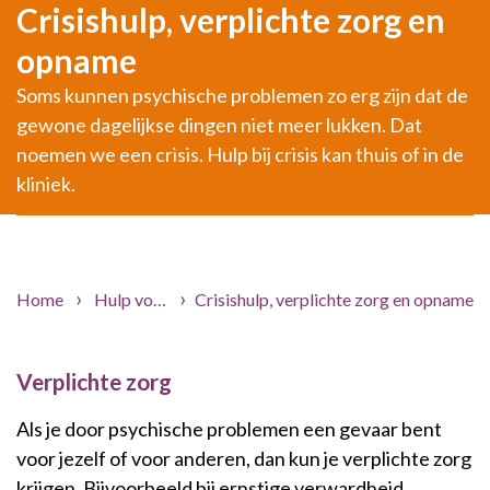
Crisishulp, verplichte zorg en
opname
Soms kunnen psychische problemen zo erg zijn dat de
gewone dagelijkse dingen niet meer lukken. Dat
noemen we een crisis. Hulp bij crisis kan thuis of in de
kliniek.
Home
Hulp voor jou
Crisishulp, verplichte zorg en opname
Behandelingen
Verplichte zorg
Als je door psychische problemen een gevaar bent
voor jezelf of voor anderen, dan kun je verplichte zorg
krijgen. Bijvoorbeeld bij ernstige verwardheid,