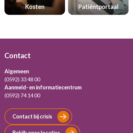
Kosten
Patiëntportaal
Footer
Contact
Algemeen
(0592) 33 48 00
Aanmeld- en informatiecentrum
(0592) 74 14 00
Contact bij crisis
Bekijk onze locaties