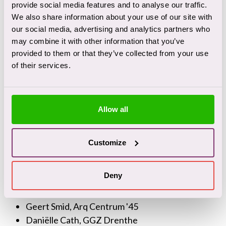
provide social media features and to analyse our traffic.
tot drie keer zo hoog als bij patiënten zonder
We also share information about your use of our site with
migratieachtergrond (respectievelijk 46% en 17%).
our social media, advertising and analytics partners who
Uit interviews met behandelaren kwam naar voren
may combine it with other information that you’ve
dat zij beperkt op de hoogte bleken te zijn van
provided to them or that they’ve collected from your use
of their services.
verschillen tussen PRS en common mental disorders.
Pas gedurende de behandeling kwamen zij er soms
achter dat er sprake was van PRS. Verdiepende
interviews met patiënten brachten een
Allow all
spanningsveld tussen individuele en culturele
omstandigheden van PRS aan het licht.
Customize
Onderzoekers
Deny
Simon Groen, hoofdonderzoeker GGZ Drenthe
Geert Smid, Arq Centrum '45
Daniëlle Cath, GGZ Drenthe