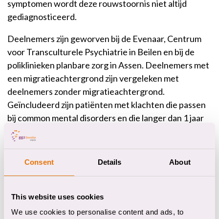
symptomen wordt deze rouwstoornis niet altijd
gediagnosticeerd.
Deelnemers zijn geworven bij de Evenaar, Centrum
voor Transculturele Psychiatrie in Beilen en bij de
poliklinieken planbare zorg in Assen. Deelnemers met
een migratieachtergrond zijn vergeleken met
deelnemers zonder migratieachtergrond.
Geïncludeerd zijn patiënten met klachten die passen
bij common mental disorders en die langer dan 1 jaar
geleden, maar nu hun vijfde levensjaar een dierbare
hebben verloren. Bij deelnemers is de Traumatic
Grief Inventory afgenomen evenals een Miniscan
Consent
Details
About
voor angst, trauma of depressie diagnose.
In de hele populatie bleek 34% boven de
This website uses cookies
afkapwaarden te scoren. Bij patiënten met een
We use cookies to personalise content and ads, to
migratieachtergrond was de prevalentie ruim twee