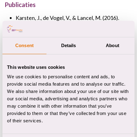
Publicaties
Karsten, J., de Vogel, V., & Lancel, M. (2016).
Characteristics and offences of women with
borderline personality disorder in forensic
psychiatry: A multicentre study. Psychology,
Consent
Details
About
Crime & Law, 22(3), 224-237.
de Vogel, V., Stam, J., Bouman, Y. H., Ter Horst, P.,
& Lancel, M. (2016). Violent women: A
This website uses cookies
multicentre study into gender differences in
We use cookies to personalise content and ads, to
forensic psychiatric patients. The Journal of
provide social media features and to analyse our traffic.
Forensic Psychiatry & Psychology, 27(2), 145-
We also share information about your use of our site with
our social media, advertising and analytics partners who
168.
may combine it with other information that you’ve
Karsten, J., Akkerman‐Bouwsema, G. J.,
provided to them or that they’ve collected from your use
Hagenauw, L. A., Gerlsma, C., & Lancel, M. (2019).
of their services.
Patient‐rated impulsivity and aggression
compared with clinician‐rated risk in a forensic