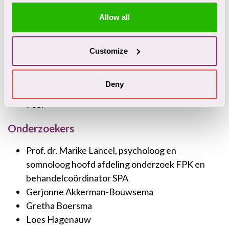
psychiatric sample: Predicting inpatient
Allow all
incidents. Criminal behaviour and mental
health, 29(5-6), 296-307.
Verkade, M., Karsten, J., & Koenraadt, F. (2021).
Customize
Conscience functioning and its developmental
delays in Dutch female offenders. The Journal of
Deny
Forensic Psychiatry & Psychology, 32(5), 715-
735.
Onderzoekers
Prof. dr. Marike Lancel, psycholoog en
somnoloog hoofd afdeling onderzoek FPK en
behandelcoördinator SPA
Gerjonne Akkerman-Bouwsema
Gretha Boersma
Loes Hagenauw