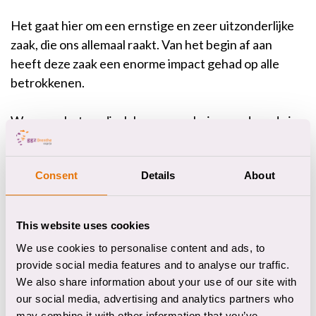
Het gaat hier om een ernstige en zeer uitzonderlijke
zaak, die ons allemaal raakt. Van het begin af aan
heeft deze zaak een enorme impact gehad op alle
betrokkenen.
Wanneer het medisch beroepsgeheim aan de orde is,
gaan betrokken zorgverleners nooit over één nacht
ijs. Het doorbreken van het medisch beroepsgeheim
Consent
Details
About
is telkens een ingrijpende beslissing. Zorgverleners
hebben destijds naar eer en geweten een
uitzonderlijk en moeilijk besluit genomen.
This website uses cookies
We use cookies to personalise content and ads, to
Onze zorgverleners staan nog steeds achter hun
provide social media features and to analyse our traffic.
beslissing en GGZ Drenthe steunt ze hierbij: er is
We also share information about your use of our site with
gehandeld zoals men van zorgverleners mag
our social media, advertising and analytics partners who
verwachten.
may combine it with other information that you’ve