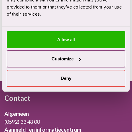
provided to them or that they’ve collected from your use
Wij herkennen ons niet in de geuite klachten, de
of their services.
bijbehorende inhoud en de gebruikte onderbouwing.
GGZ Drenthe heeft alle vertrouwen in het
onafhankelijk oordeel van het RTG dat hierop zal
Allow all
volgen. In het belang van alle betrokkenen geven we
geen verdere inhoudelijke toelichting.
Customize
Deny
Footer
Contact
Algemeen
(0592) 33 48 00
Aanmeld- en informatiecentrum