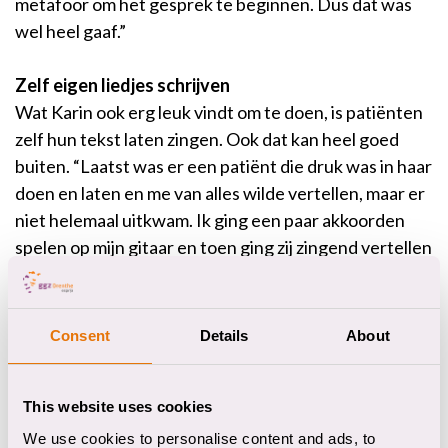
metafoor om het gesprek te beginnen. Dus dat was
wel heel gaaf.”
Zelf eigen liedjes schrijven
Wat Karin ook erg leuk vindt om te doen, is patiënten
zelf hun tekst laten zingen. Ook dat kan heel goed
buiten. “Laatst was er een patiënt die druk was in haar
doen en laten en me van alles wilde vertellen, maar er
niet helemaal uitkwam. Ik ging een paar akkoorden
spelen op mijn gitaar en toen ging zij zingend vertellen
wat er in haar hoofd omging. Ze begon te stralen en
was blij dat ze op deze manier haar ei kwijt kon. Ik zong
mee op de momenten dat ik dacht dat het belangrijk
Consent
Details
About
was. Na een paar keer kwam er structuur en rust in
het lied en begreep de patiënt dat ze gehoord werd.”
This website uses cookies
“Ik vind dit een hele mooie interventie”, zegt Karin. “Ik
We use cookies to personalise content and ads, to