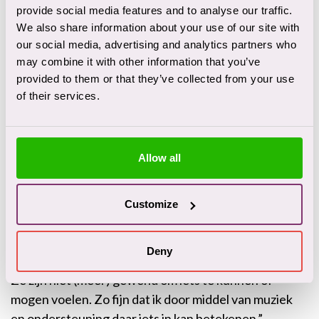
vind het heel leuk om zo ad hoc te reageren op wat
provide social media features and to analyse our traffic.
We also share information about your use of our site with
iemand vertelt en samen een eigen lied te
our social media, advertising and analytics partners who
improviseren, zodat zij ook beter kan vertellen wat er
may combine it with other information that you’ve
in haar omgaat. En naderhand kun je het er met elkaar
provided to them or that they’ve collected from your use
over hebben: wat heb je precies gezongen en wat zijn
of their services.
voor jou belangrijke zinnen of woorden?”
Verbinding in muziek
Allow all
“Ik heb het mooiste vak”, gaat Karin verder. Ze vertelt
honderduit over muziektherapie. “Wat ik vooral heel
mooi vind, is de verbinding die ontstaat door muziek.
Customize
Niet alleen met elkaar, maar ook met jezelf. Tijdens de
muziek komen er soms emoties los, die voor sommige
Deny
patiënten heel onwennig of overweldigend voelen.
Ze zijn niet (meer) gewend om iets te kunnen of
mogen voelen. Zo fijn dat ik door middel van muziek
en ondersteuning daar iets in kan betekenen.”