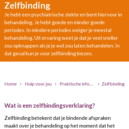
Zelfbinding
Je hebt een psychiatrische ziekte en bent hiervoor in
behandeling. Je hebt goede en minder goede
periodes. In mindere periodes weiger je meestal
behandeling. Uit ervaring weet je dat je veel sneller
zou opknappen als je je wel zou laten behandelen. In
dat geval kun je voor zelfbinding kiezen.
Home
Hulp voor jou
Praktische informatie
Zelfbinding
Folders
Wat is een zelfbindingsverklaring?
Zelfbinding betekent dat je bindende afspraken
maakt over je behandeling op het moment dat het