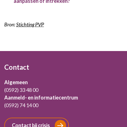
aanpassen of intrekken?
Bron:
Stichting PVP
Footer
Contact
Algemeen
(0592) 33 48 00
Aanmeld- en informatiecentrum
(0592) 74 14 00
Contact bij crisis