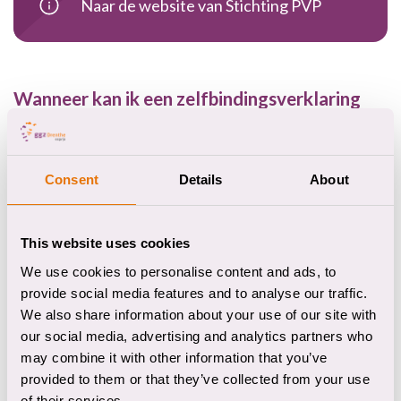
Naar de website van Stichting PVP
Wanneer kan ik een zelfbindingsverklaring
opstellen?
Je kunt een zelfbindingsverklaring opstellen, als je
Consent
Details
About
aan de volgende voorwaarden voldoet:
Je hebt een psychiatrische ziekte;
This website uses cookies
Je bent 16 jaar of ouder;
Je bent wilsbekwaam op het moment dat je de
We use cookies to personalise content and ads, to
provide social media features and to analyse our traffic.
zelfbindingsverklaring opstelt.
We also share information about your use of our site with
Wilsbekwaamheid
our social media, advertising and analytics partners who
may combine it with other information that you’ve
Bij zelfbinding is wilsbekwaamheid belangrijk. Je bent
provided to them or that they’ve collected from your use
of their services.