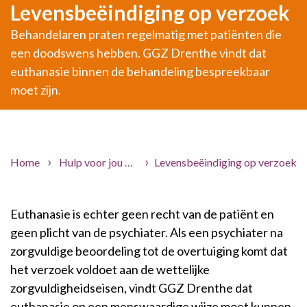
Levensbeëindiging op verzoek
Behandelaren praten regelmatig met patiënten die
een doodswens hebben. GGZ Drenthe vindt dat
euthanasie binnen de behandeling bespreekbaar
moet zijn.
Home
Hulp voor jou
Praktische informatie
Levensbeëindiging op verzoek
Folders
Euthanasie is echter geen recht van de patiënt en
geen plicht van de psychiater. Als een psychiater na
zorgvuldige beoordeling tot de overtuiging komt dat
het verzoek voldoet aan de wettelijke
zorgvuldigheidseisen, vindt GGZ Drenthe dat
euthanasie op een menswaardige wijze moet kunnen