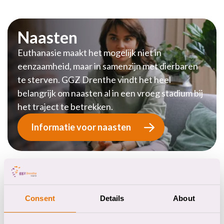
Naasten
Euthanasie maakt het mogelijk niet in
eenzaamheid, maar in samenzijn met dierbaren
te sterven. GGZ Drenthe vindt het heel
belangrijk om naasten al in een vroeg stadium bij
het traject te betrekken.
Informatie voor naasten
Consent
Details
About
Wettelijke eisen