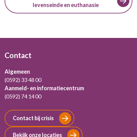
levenseinde en euthanasie
Footer
Contact
Algemeen
(0592) 33 48 00
Aanmeld- en informatiecentrum
(0592) 74 14 00
Contact bij crisis
Bekijk onze locaties