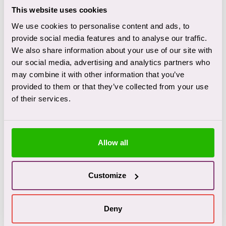
In Nederland is het sinds 2002 voor artsen mogelijk
This website uses cookies
deze hulp te bieden als aan de wettelijke eisen wordt
We use cookies to personalise content and ads, to
voldaan. Dit betekent dat de arts:
provide social media features and to analyse our traffic.
We also share information about your use of our site with
de overtuiging heeft dat er sprake is van een
our social media, advertising and analytics partners who
vrijwillig en weloverwogen verzoek van de
may combine it with other information that you’ve
patiënt;
provided to them or that they’ve collected from your use
de overtuiging heeft dat er sprake is van
of their services.
uitzichtloos en ondraaglijk lijden van de patiënt;
de patiënt heeft voorgelicht over zijn of haar
situatie en de vooruitzichten;
Allow all
met de patiënt tot de overtuiging is gekomen dat
er voor de situatie geen redelijke andere
Customize
oplossing is;
bij psychiatrische problematiek vóór inschakeling
van de SCEN-arts een onafhankelijk psychiater
Deny
heeft geconsulteerd om de