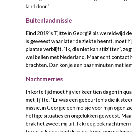
land door.”
Buitenlandmissie
Eind 2019 is Tjitte in Georgië als wereldwijd d
is geweest waar later de ziekte heerst, moet hij 
plaatse verblijft. “Ik, die niet kan stilzitten", ze
wel bellen met Nederland. Maar echt contact ha
brachten. Dan kon je een paar minuten met iem
Nachtmerries
In korte tijd moet hij vier keer tien dagen in qu
met Tjitte. “Er was een gebeurtenis die ik stee
missie, in Georgië een meisje voor mijn ogen zie
heftige situaties en ongelukken geweest. Maar di
brak het zweet mij uit. Ik kreeg ook nachtmerr
terug in Nederland draaide ik met een collega