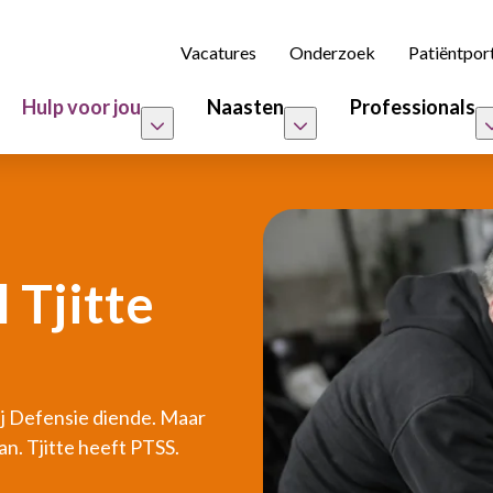
Vacatures
Onderzoek
Patiëntpor
Hulp voor jou
Naasten
Professionals
 Tjitte
bij Defensie diende. Maar
n. Tjitte heeft PTSS.