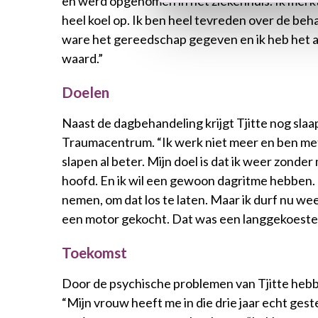
en werd opgenomen in het ziekenhuis. Ik merkt
heel koel op. Ik ben heel tevreden over de beh
ware het gereedschap gegeven en ik heb het a
waard.”
Doelen
Naast de dagbehandeling krijgt Tjitte nog sla
Traumacentrum. “Ik werk niet meer en ben met 
slapen al beter. Mijn doel is dat ik weer zonder
hoofd. En ik wil een gewoon dagritme hebben. I
nemen, om dat los te laten. Maar ik durf nu we
een motor gekocht. Dat was een langgekoest
Toekomst
Door de psychische problemen van Tjitte hebbe
“Mijn vrouw heeft me in die drie jaar echt ges