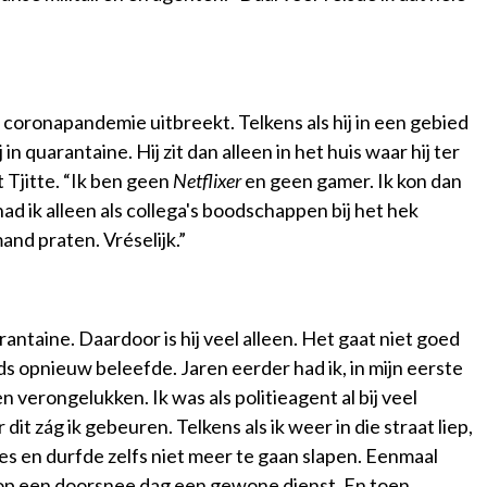
e coronapandemie uitbreekt. Telkens als hij in een gebied
in quarantaine. Hij zit dan alleen in het huis waar hij ter
gt Tjitte. “Ik ben geen
Netflixer
en geen gamer. Ik kon dan
d ik alleen als collega's boodschappen bij het hek
and praten. Vréselijk.”
arantaine. Daardoor is hij veel alleen. Het gaat niet goed
ds opnieuw beleefde. Jaren eerder had ik, in mijn eerste
n verongelukken. Ik was als politieagent al bij veel
t zág ik gebeuren. Telkens als ik weer in die straat liep,
ies en durfde zelfs niet meer te gaan slapen. Eenmaal
 op een doorsnee dag een gewone dienst. En toen