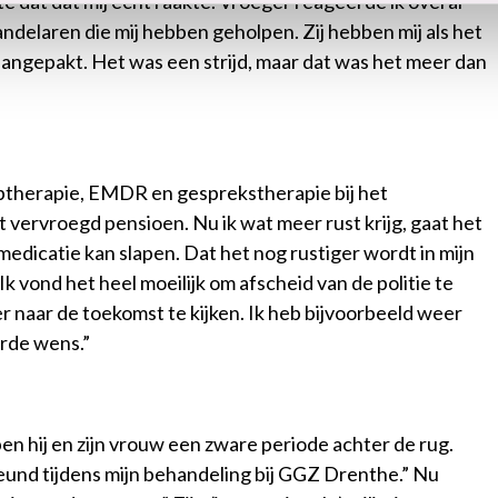
e dat dat mij echt raakte. Vroeger reageerde ik overal
andelaren die mij hebben geholpen. Zij hebben mij als het
angepakt. Het was een strijd, maar dat was het meer dan
aptherapie, EMDR en gesprekstherapie bij het
vervroegd pensioen. Nu ik wat meer rust krijg, gaat het
 medicatie kan slapen. Dat het nog rustiger wordt in mijn
k vond het heel moeilijk om afscheid van de politie te
er naar de toekomst te kijken. Ik heb bijvoorbeeld weer
erde wens.”
n hij en zijn vrouw een zware periode achter de rug.
teund tijdens mijn behandeling bij GGZ Drenthe.” Nu