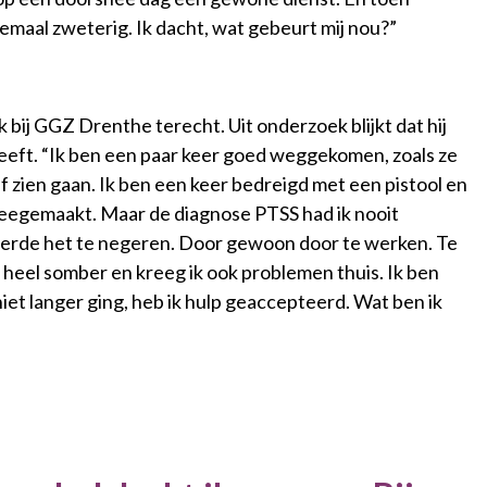
emaal zweterig. Ik dacht, wat gebeurt mij nou?”
k bij GGZ Drenthe terecht. Uit onderzoek blijkt dat hij
eeft. “Ik ben een paar keer goed weggekomen, zoals ze
 zien gaan. Ik ben een keer bedreigd met een pistool en
meegemaakt. Maar de diagnose PTSS had ik nooit
beerde het te negeren. Door gewoon door te werken. Te
 heel somber en kreeg ik ook problemen thuis. Ik ben
et langer ging, heb ik hulp geaccepteerd. Wat ben ik