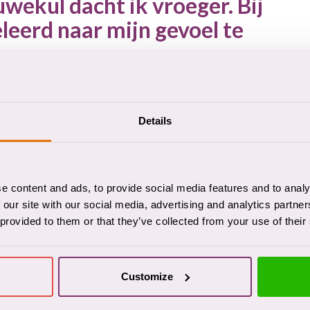
wekul dacht ik vroeger. Bij
leerd naar mijn gevoel te
Details
e content and ads, to provide social media features and to analy
 our site with our social media, advertising and analytics partn
ntrum van GGZ Drenthe. “Daar heb ik vooral geleerd naar
 provided to them or that they’ve collected from your use of their
 je een soort harnas dat je beschermt tegen alle nare
ing het voor het eerst sinds jaren niet over de
was moeilijk, want ik was nooit bezig met gevoelens.
Customize
s nu helemaal anders. Mijn kleinzoon was laatst gevallen