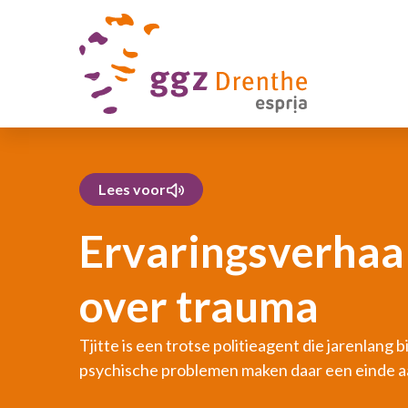
Lees voor
Ervaringsverhaal
over trauma
Tjitte is een trotse politieagent die jarenlang 
psychische problemen maken daar een einde aa