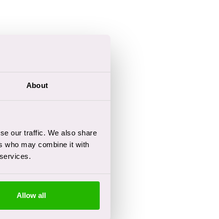
About
se our traffic. We also share
ers who may combine it with
 services.
Allow all