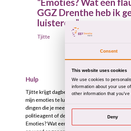
Emoties? Wat een flau
GGZ Drenthe heb ik ge
luisteren.
Tjitte
Consent
This website uses cookies
Hulp
We use cookies to personalis
information about your use of
Tjitte krijgt dagbehandeling bij het Traumace
other information that you’ve
mijn emoties te luisteren. Als politieagent heb
dingen die je meemaakt. Maar bij GGZ Drenthe g
politieagent of de militair, maar over mij. Dat 
Deny
Emoties? Wat een flauwekul dacht ik dan. Dat i