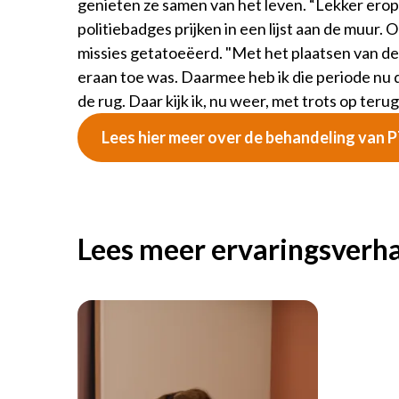
genieten ze samen van het leven. “Lekker eropui
politiebadges prijken in een lijst aan de muur. 
missies getatoeëerd. "Met het plaatsen van de 
eraan toe was. Daarmee heb ik die periode nu d
de rug. Daar kijk ik, nu weer, met trots op terug
Lees hier meer over de behandeling van 
Lees meer ervaringsverh