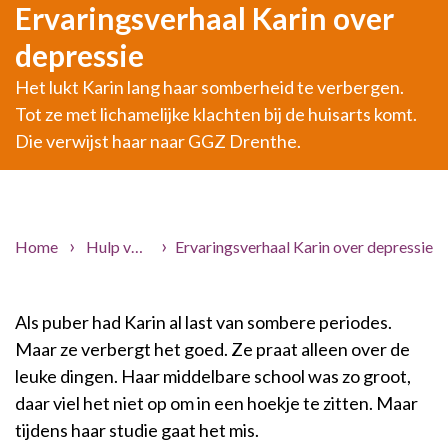
Ervaringsverhaal Karin over
depressie
Het lukt Karin lang haar somberheid te verbergen.
Tot ze met lichamelijke klachten bij de huisarts komt.
Die verwijst haar naar GGZ Drenthe.
Home
Hulp voor jou
Ervaringsverhaal Karin over depressie
Ervaringsverhalen
Als puber had Karin al last van sombere periodes.
Maar ze verbergt het goed. Ze praat alleen over de
leuke dingen. Haar middelbare school was zo groot,
daar viel het niet op om in een hoekje te zitten. Maar
tijdens haar studie gaat het mis.