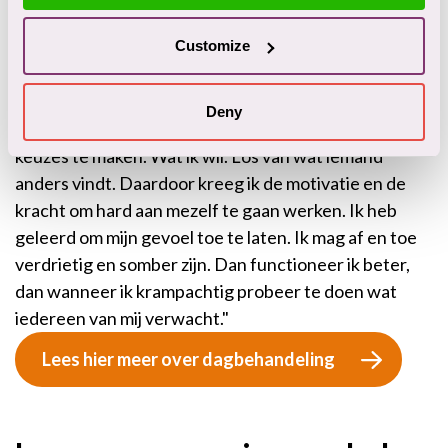
gewoon samen de dag doorkomen. Zonder druk en
zonder masker. Dat was prettig."
Customize
Keuzes
Deny
"Het ging echt beter met me, toen ik leerde om zelf
keuzes te maken. Wat ik wil. Los van wat iemand
anders vindt. Daardoor kreeg ik de motivatie en de
kracht om hard aan mezelf te gaan werken. Ik heb
geleerd om mijn gevoel toe te laten. Ik mag af en toe
verdrietig en somber zijn. Dan functioneer ik beter,
dan wanneer ik krampachtig probeer te doen wat
iedereen van mij verwacht."
Lees hier meer over dagbehandeling