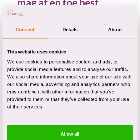
mag af en toe best
verdrietig zijn.
Consent
Details
About
"Ik vond het heel spannend om naar GGZ Drenthe te
This website uses cookies
gaan. Ik dacht, ik heb geen probleem. Ik ben gewoon
We use cookies to personalise content and ads, to
wat somber. Hoe dat komt en wat ik eraan kan doen,
provide social media features and to analyse our traffic.
weet ik niet. Ik ging een paar keer per week ’s
We also share information about your use of our site with
ochtends of ’s middags naar GGZ Drenthe voor
our social media, advertising and analytics partners who
may combine it with other information that you’ve
dagbehandeling. In een groep met andere mensen.
provided to them or that they’ve collected from your use
Wat betreft sociale contacten heb ik daar wel iets aan
of their services.
gehad. En de druk van alledag viel er even weg. De
andere mensen zaten ook in therapie, dus ik hoefde
me niet te schamen. Met elkaar deden we gewone
Allow all
dingen zoals samen eten, afwassen, wandelen. Ja,