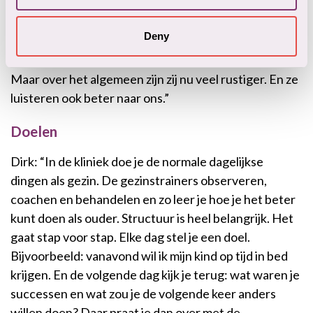
“Kort gezegd moet je zelf het goede voorbeeld geven
aan je kind. Pas als jij goed in je vel zit en goed
Deny
functioneert, zal je kind dat ook gaan doen. Natuurlijk,
het blijven kinderen. De ene dag is de andere niet.
Maar over het algemeen zijn zij nu veel rustiger. En ze
luisteren ook beter naar ons.”
Doelen
Dirk: “In de kliniek doe je de normale dagelijkse
dingen als gezin. De gezinstrainers observeren,
coachen en behandelen en zo leer je hoe je het beter
kunt doen als ouder. Structuur is heel belangrijk. Het
gaat stap voor stap. Elke dag stel je een doel.
Bijvoorbeeld: vanavond wil ik mijn kind op tijd in bed
krijgen. En de volgende dag kijk je terug: wat waren je
successen en wat zou je de volgende keer anders
willen doen? Daar praat je dan over met de