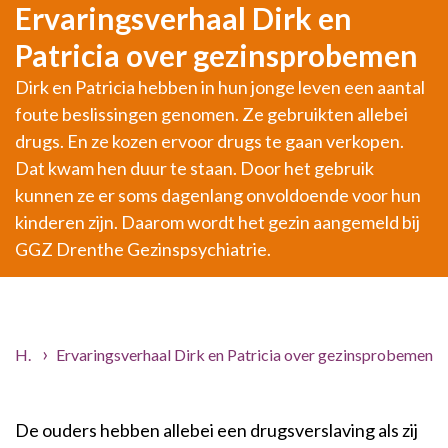
Ervaringsverhaal Dirk en
Patricia over gezinsprobemen
Dirk en Patricia hebben in hun jonge leven een aantal
foute beslissingen genomen. Ze gebruikten allebei
drugs. En ze kozen ervoor drugs te gaan verkopen.
Dat kwam hen duur te staan. Door het gebruik
kunnen ze er soms dagenlang onvoldoende voor hun
kinderen zijn. Daarom wordt het gezin aangemeld bij
GGZ Drenthe Gezinspsychiatrie.
Home
Ervaringsverhaal Dirk en Patricia over gezinsprobemen
Hulp voor jou
Ervaringsverhalen
De ouders hebben allebei een drugsverslaving als zij