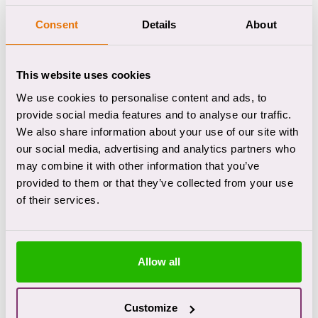
slag gaan met je wat je wilt bereiken. “Uitputtend",
Consent
Details
About
zeggen ze. “We hadden onze dochters negen
maanden nauwelijks gezien. Op die leeftijd
veranderen ze zo snel. En plots ben je als gezin weer
This website uses cookies
samen in de kliniek."
We use cookies to personalise content and ads, to
provide social media features and to analyse our traffic.
Zelfvertrouwen
We also share information about your use of our site with
"Het duurde eventjes voordat ik over mijn gevoelens
our social media, advertising and analytics partners who
may combine it with other information that you’ve
kon praten. Ik maakte van alles een grap. Maar ik er
provided to them or that they’ve collected from your use
heb nooit aan getwijfeld dat we zonder kinderen uit
of their services.
de opname zouden komen", zegt Dirk. Patricia heeft in
het begin wat minder vertrouwen. “Ik was heel
onzeker", zegt ze. “Ik vroeg de hele tijd aan de
Allow all
gezinstrainers of ik het wel goed deed.” Tijdens de
opname krijgen Dirk en Patricia zowel individuele
behandeling als gezamenlijke behandeling als ouders.
Customize